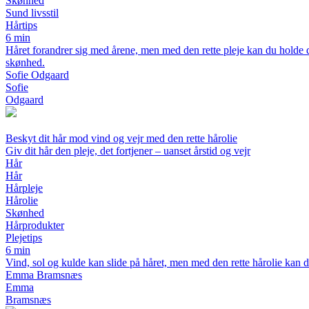
Skønhed
Sund livsstil
Hårtips
6 min
Håret forandrer sig med årene, men med den rette pleje kan du holde de
skønhed.
Sofie Odgaard
Sofie
Odgaard
Beskyt dit hår mod vind og vejr med den rette hårolie
Giv dit hår den pleje, det fortjener – uanset årstid og vejr
Hår
Hår
Hårpleje
Hårolie
Skønhed
Hårprodukter
Plejetips
6 min
Vind, sol og kulde kan slide på håret, men med den rette hårolie kan du
Emma Bramsnæs
Emma
Bramsnæs