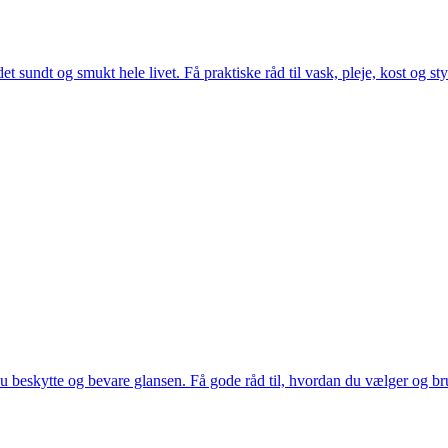
t sundt og smukt hele livet. Få praktiske råd til vask, pleje, kost og s
 beskytte og bevare glansen. Få gode råd til, hvordan du vælger og bruge