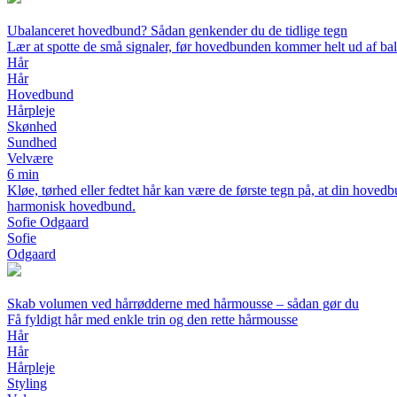
Ubalanceret hovedbund? Sådan genkender du de tidlige tegn
Lær at spotte de små signaler, før hovedbunden kommer helt ud af ba
Hår
Hår
Hovedbund
Hårpleje
Skønhed
Sundhed
Velvære
6 min
Kløe, tørhed eller fedtet hår kan være de første tegn på, at din hov
harmonisk hovedbund.
Sofie Odgaard
Sofie
Odgaard
Skab volumen ved hårrødderne med hårmousse – sådan gør du
Få fyldigt hår med enkle trin og den rette hårmousse
Hår
Hår
Hårpleje
Styling