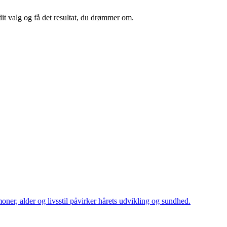
 dit valg og få det resultat, du drømmer om.
oner, alder og livsstil påvirker hårets udvikling og sundhed.