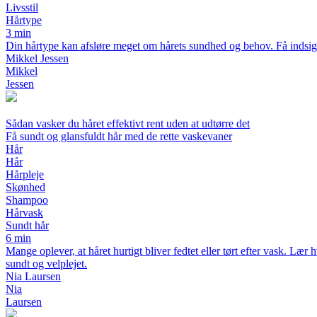
Livsstil
Hårtype
3 min
Din hårtype kan afsløre meget om hårets sundhed og behov. Få indsigt 
Mikkel Jessen
Mikkel
Jessen
Sådan vasker du håret effektivt rent uden at udtørre det
Få sundt og glansfuldt hår med de rette vaskevaner
Hår
Hår
Hårpleje
Skønhed
Shampoo
Hårvask
Sundt hår
6 min
Mange oplever, at håret hurtigt bliver fedtet eller tørt efter vask. Lær
sundt og velplejet.
Nia Laursen
Nia
Laursen