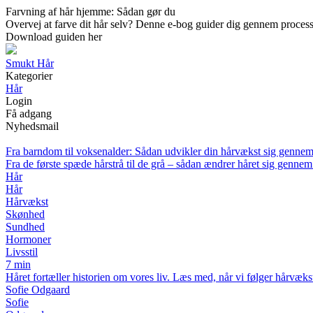
Farvning af hår hjemme: Sådan gør du
Overvej at farve dit hår selv? Denne e-bog guider dig gennem processen –
Download guiden her
Smukt Hår
Kategorier
Hår
Login
Få adgang
Nyhedsmail
Fra barndom til voksenalder: Sådan udvikler din hårvækst sig gennem 
Fra de første spæde hårstrå til de grå – sådan ændrer håret sig gennem 
Hår
Hår
Hårvækst
Skønhed
Sundhed
Hormoner
Livsstil
7 min
Håret fortæller historien om vores liv. Læs med, når vi følger hårvæks
Sofie Odgaard
Sofie