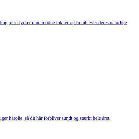
tyling, der styrker dine modne lokker og fremhæver deres naturlige
r hårolie, så dit hår forbliver sundt og stærkt hele året.