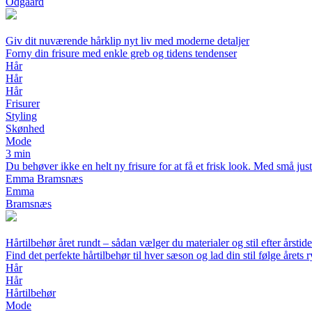
Odgaard
Giv dit nuværende hårklip nyt liv med moderne detaljer
Forny din frisure med enkle greb og tidens tendenser
Hår
Hår
Hår
Frisurer
Styling
Skønhed
Mode
3 min
Du behøver ikke en helt ny frisure for at få et frisk look. Med små jus
Emma Bramsnæs
Emma
Bramsnæs
Hårtilbehør året rundt – sådan vælger du materialer og stil efter årstid
Find det perfekte hårtilbehør til hver sæson og lad din stil følge årets 
Hår
Hår
Hårtilbehør
Mode