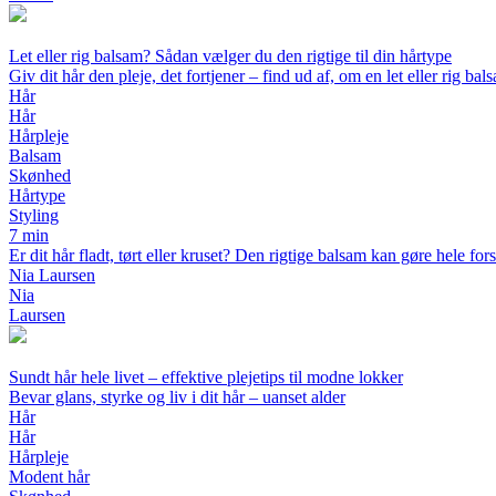
Let eller rig balsam? Sådan vælger du den rigtige til din hårtype
Giv dit hår den pleje, det fortjener – find ud af, om en let eller rig bal
Hår
Hår
Hårpleje
Balsam
Skønhed
Hårtype
Styling
7 min
Er dit hår fladt, tørt eller kruset? Den rigtige balsam kan gøre hele fo
Nia Laursen
Nia
Laursen
Sundt hår hele livet – effektive plejetips til modne lokker
Bevar glans, styrke og liv i dit hår – uanset alder
Hår
Hår
Hårpleje
Modent hår