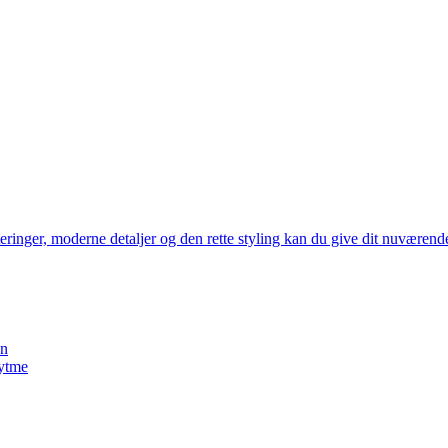
teringer, moderne detaljer og den rette styling kan du give dit nuværende
en
rytme