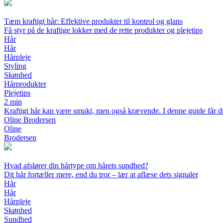
Tæm kraftigt hår: Effektive produkter til kontrol og glans
Få styr på de kraftige lokker med de rette produkter og plejetips
Hår
Hår
Hårpleje
Styling
Skønhed
Hårprodukter
Plejetips
2 min
Kraftigt hår kan være smukt, men også krævende. I denne guide får du 
Oline Brodersen
Oline
Brodersen
Hvad afslører din hårtype om hårets sundhed?
Dit hår fortæller mere, end du tror – lær at aflæse dets signaler
Hår
Hår
Hårpleje
Skønhed
Sundhed