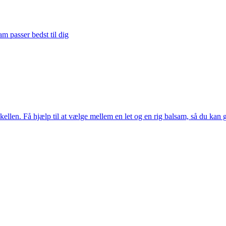
sam passer bedst til dig
rskellen. Få hjælp til at vælge mellem en let og en rig balsam, så du kan