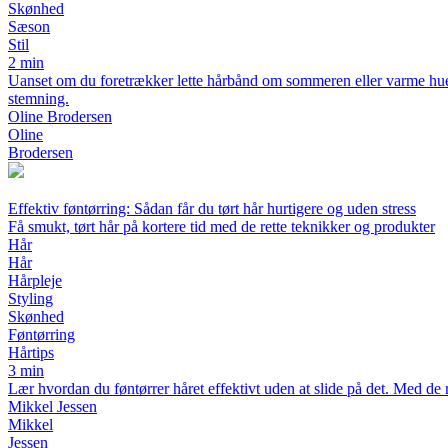
Skønhed
Sæson
Stil
2 min
Uanset om du foretrækker lette hårbånd om sommeren eller varme huer om v
stemning.
Oline Brodersen
Oline
Brodersen
Effektiv føntørring: Sådan får du tørt hår hurtigere og uden stress
Få smukt, tørt hår på kortere tid med de rette teknikker og produkter
Hår
Hår
Hårpleje
Styling
Skønhed
Føntørring
Hårtips
3 min
Lær hvordan du føntørrer håret effektivt uden at slide på det. Med de r
Mikkel Jessen
Mikkel
Jessen