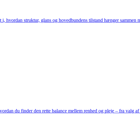
i, hvordan struktur, glans og hovedbundens tilstand hænger sammen med 
 hvordan du finder den rette balance mellem renhed og pleje – fra valg af