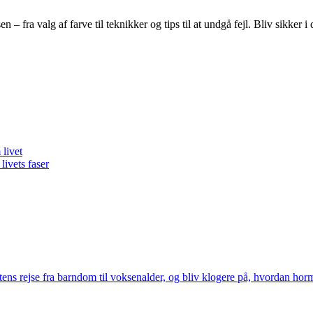
 fra valg af farve til teknikker og tips til at undgå fejl. Bliv sikker i
livet
livets faser
tens rejse fra barndom til voksenalder, og bliv klogere på, hvordan horm