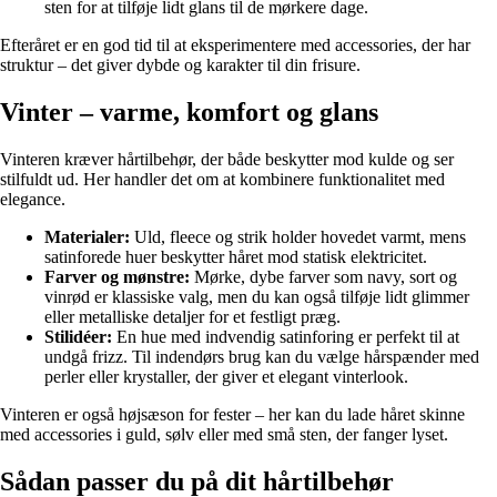
sten for at tilføje lidt glans til de mørkere dage.
Efteråret er en god tid til at eksperimentere med accessories, der har
struktur – det giver dybde og karakter til din frisure.
Vinter – varme, komfort og glans
Vinteren kræver hårtilbehør, der både beskytter mod kulde og ser
stilfuldt ud. Her handler det om at kombinere funktionalitet med
elegance.
Materialer:
Uld, fleece og strik holder hovedet varmt, mens
satinforede huer beskytter håret mod statisk elektricitet.
Farver og mønstre:
Mørke, dybe farver som navy, sort og
vinrød er klassiske valg, men du kan også tilføje lidt glimmer
eller metalliske detaljer for et festligt præg.
Stilidéer:
En hue med indvendig satinforing er perfekt til at
undgå frizz. Til indendørs brug kan du vælge hårspænder med
perler eller krystaller, der giver et elegant vinterlook.
Vinteren er også højsæson for fester – her kan du lade håret skinne
med accessories i guld, sølv eller med små sten, der fanger lyset.
Sådan passer du på dit hårtilbehør