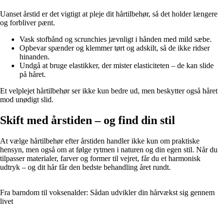
Uanset årstid er det vigtigt at pleje dit hårtilbehør, så det holder længere
og forbliver pænt.
Vask stofbånd og scrunchies jævnligt i hånden med mild sæbe.
Opbevar spænder og klemmer tørt og adskilt, så de ikke ridser
hinanden.
Undgå at bruge elastikker, der mister elasticiteten – de kan slide
på håret.
Et velplejet hårtilbehør ser ikke kun bedre ud, men beskytter også håret
mod unødigt slid.
Skift med årstiden – og find din stil
At vælge hårtilbehør efter årstiden handler ikke kun om praktiske
hensyn, men også om at følge rytmen i naturen og din egen stil. Når du
tilpasser materialer, farver og former til vejret, får du et harmonisk
udtryk – og dit hår får den bedste behandling året rundt.
Fra barndom til voksenalder: Sådan udvikler din hårvækst sig gennem
livet