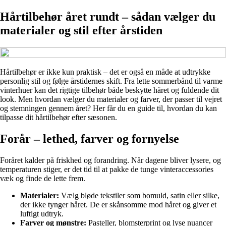
Hårtilbehør året rundt – sådan vælger du
materialer og stil efter årstiden
Hårtilbehør er ikke kun praktisk – det er også en måde at udtrykke
personlig stil og følge årstidernes skift. Fra lette sommerbånd til varme
vinterhuer kan det rigtige tilbehør både beskytte håret og fuldende dit
look. Men hvordan vælger du materialer og farver, der passer til vejret
og stemningen gennem året? Her får du en guide til, hvordan du kan
tilpasse dit hårtilbehør efter sæsonen.
Forår – lethed, farver og fornyelse
Foråret kalder på friskhed og forandring. Når dagene bliver lysere, og
temperaturen stiger, er det tid til at pakke de tunge vinteraccessories
væk og finde de lette frem.
Materialer:
Vælg bløde tekstiler som bomuld, satin eller silke,
der ikke tynger håret. De er skånsomme mod håret og giver et
luftigt udtryk.
Farver og mønstre:
Pasteller, blomsterprint og lyse nuancer