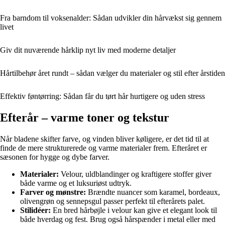
Fra barndom til voksenalder: Sådan udvikler din hårvækst sig gennem
livet
Giv dit nuværende hårklip nyt liv med moderne detaljer
Hårtilbehør året rundt – sådan vælger du materialer og stil efter årstiden
Effektiv føntørring: Sådan får du tørt hår hurtigere og uden stress
Efterår – varme toner og tekstur
Når bladene skifter farve, og vinden bliver køligere, er det tid til at
finde de mere strukturerede og varme materialer frem. Efteråret er
sæsonen for hygge og dybe farver.
Materialer:
Velour, uldblandinger og kraftigere stoffer giver
både varme og et luksuriøst udtryk.
Farver og mønstre:
Brændte nuancer som karamel, bordeaux,
olivengrøn og sennepsgul passer perfekt til efterårets palet.
Stilidéer:
En bred hårbøjle i velour kan give et elegant look til
både hverdag og fest. Brug også hårspænder i metal eller med