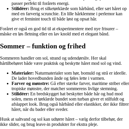
passer perfekt til forårets energi.
Stilidéer:
Brug et silketørklæde som hårbånd, eller sæt håret op
med en farverig scrunchie. En lille hårklemme i perlemor kan
give et feminint touch til både løst og opsat hår.
Foråret er også en god tid til at eksperimentere med nye frisurer –
måske en løs fletning eller en lav knold med et elegant bånd.
Sommer – funktion og frihed
Sommeren handler om sol, strand og udendørsliv. Her skal
hårtilbehøret både være praktisk og beskytte håret mod sol og vind.
Materialer:
Naturmaterialer som hør, bomuld og strå er ideelle.
De lader hovedbunden ånde og føles lette i varmen.
Farver og mønstre:
Gå efter stærke farver, maritime striber eller
tropiske mønstre, der matcher sommerens livlige stemning.
Stilidéer:
En bredskygget hat beskytter både hår og hud mod
solen, mens et tørklæde bundet som turban giver et stilfuldt og
afslappet look. Brug også hårbånd eller elastikker, der ikke filtrer
håret, når du bader eller sveder.
Husk at saltvand og sol kan udtørre håret – vælg derfor tilbehør, der
ikke slider, og brug leave-in produkter for ekstra pleje.