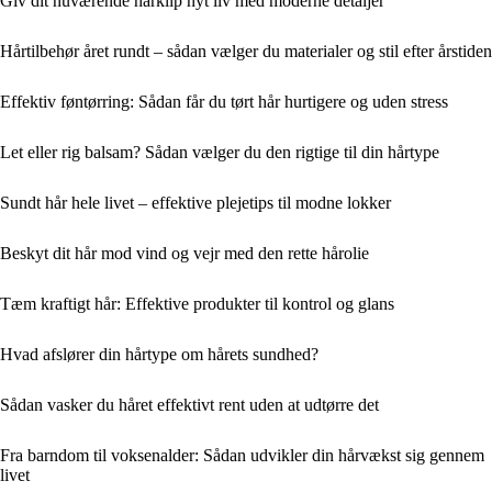
Giv dit nuværende hårklip nyt liv med moderne detaljer
Hårtilbehør året rundt – sådan vælger du materialer og stil efter årstiden
Effektiv føntørring: Sådan får du tørt hår hurtigere og uden stress
Let eller rig balsam? Sådan vælger du den rigtige til din hårtype
Sundt hår hele livet – effektive plejetips til modne lokker
Beskyt dit hår mod vind og vejr med den rette hårolie
Tæm kraftigt hår: Effektive produkter til kontrol og glans
Hvad afslører din hårtype om hårets sundhed?
Sådan vasker du håret effektivt rent uden at udtørre det
Fra barndom til voksenalder: Sådan udvikler din hårvækst sig gennem
livet