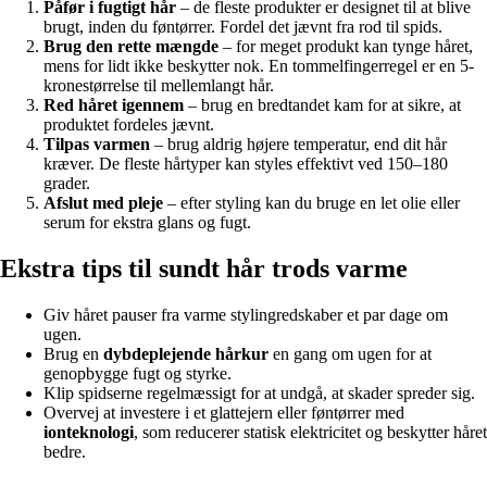
Påfør i fugtigt hår
– de fleste produkter er designet til at blive
brugt, inden du føntørrer. Fordel det jævnt fra rod til spids.
Brug den rette mængde
– for meget produkt kan tynge håret,
mens for lidt ikke beskytter nok. En tommelfingerregel er en 5-
kronestørrelse til mellemlangt hår.
Red håret igennem
– brug en bredtandet kam for at sikre, at
produktet fordeles jævnt.
Tilpas varmen
– brug aldrig højere temperatur, end dit hår
kræver. De fleste hårtyper kan styles effektivt ved 150–180
grader.
Afslut med pleje
– efter styling kan du bruge en let olie eller
serum for ekstra glans og fugt.
Ekstra tips til sundt hår trods varme
Giv håret pauser fra varme stylingredskaber et par dage om
ugen.
Brug en
dybdeplejende hårkur
en gang om ugen for at
genopbygge fugt og styrke.
Klip spidserne regelmæssigt for at undgå, at skader spreder sig.
Overvej at investere i et glattejern eller føntørrer med
ionteknologi
, som reducerer statisk elektricitet og beskytter håret
bedre.