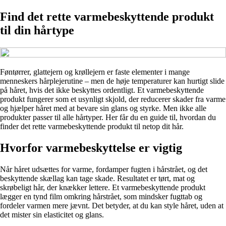
Find det rette varmebeskyttende produkt
til din hårtype
Føntørrer, glattejern og krøllejern er faste elementer i mange
menneskers hårplejerutine – men de høje temperaturer kan hurtigt slide
på håret, hvis det ikke beskyttes ordentligt. Et varmebeskyttende
produkt fungerer som et usynligt skjold, der reducerer skader fra varme
og hjælper håret med at bevare sin glans og styrke. Men ikke alle
produkter passer til alle hårtyper. Her får du en guide til, hvordan du
finder det rette varmebeskyttende produkt til netop dit hår.
Hvorfor varmebeskyttelse er vigtig
Når håret udsættes for varme, fordamper fugten i hårstrået, og det
beskyttende skællag kan tage skade. Resultatet er tørt, mat og
skrøbeligt hår, der knækker lettere. Et varmebeskyttende produkt
lægger en tynd film omkring hårstrået, som mindsker fugttab og
fordeler varmen mere jævnt. Det betyder, at du kan style håret, uden at
det mister sin elasticitet og glans.