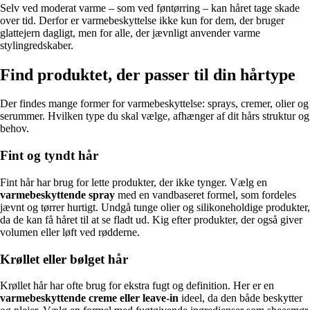
Selv ved moderat varme – som ved føntørring – kan håret tage skade
over tid. Derfor er varmebeskyttelse ikke kun for dem, der bruger
glattejern dagligt, men for alle, der jævnligt anvender varme
stylingredskaber.
Find produktet, der passer til din hårtype
Der findes mange former for varmebeskyttelse: sprays, cremer, olier og
serummer. Hvilken type du skal vælge, afhænger af dit hårs struktur og
behov.
Fint og tyndt hår
Fint hår har brug for lette produkter, der ikke tynger. Vælg en
varmebeskyttende spray
med en vandbaseret formel, som fordeles
jævnt og tørrer hurtigt. Undgå tunge olier og silikoneholdige produkter,
da de kan få håret til at se fladt ud. Kig efter produkter, der også giver
volumen eller løft ved rødderne.
Krøllet eller bølget hår
Krøllet hår har ofte brug for ekstra fugt og definition. Her er en
varmebeskyttende creme eller leave-in
ideel, da den både beskytter