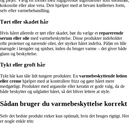
og plejer. Vælg en formel med fugtgivende ingredienser som sheasmør,
kokosolie eller aloe vera. Den hjælper med at bevare krøllernes form,
selv efter varmebehandling.
Tørt eller skadet hår
Hvis håret allerede er tørt eller skadet, bør du vælge et
reparerende
serum eller olie
med varmebeskyttelse. Disse produkter indeholder
ofte proteiner og nærende olier, der styrker håret indefra. Påfør en lille
mængde i længder og spidser, inden du bruger varme – det giver både
glans og beskyttelse.
Tykt eller groft hår
Tykt hår kan tåle lidt tungere produkter. En
varmebeskyttende lotion
eller creme
hjælper med at kontrollere frizz og gøre håret mere
medgørligt. Produkter med arganolie eller keratin er gode valg, da de
både beskytter og udglatter håret, så det bliver lettere at style.
Sådan bruger du varmebeskyttelse korrekt
Selv det bedste produkt virker kun optimalt, hvis det bruges rigtigt. Her
er nogle enkle trin: