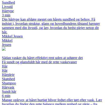
Sundhed
Livsstil
Hårtype
3 min
Din hårtype kan afsløre meget om hårets sundhed og behov. Få
indsigt i, hvordan struktur, glans og hovedbundens tilstand hænger
sammen med din livsstil, og lær, hvordan du bedst plejer netop dit
hår.
Mikkel Jessen
Mikkel
Jessen
Sådan vasker du håret effektivt rent uden at udtørre det
Få sundt og glansfuldt hår med de rette vaskevaner
Hår
Hår
Hårpleje
Skønhed
Shampoo
Hårvask
Sundt hår
6 min
Mange oplever, at håret hurtigt bliver fedtet eller tørt efter vask. Lær
hvordan du finder den rette balance mellem renhed og pleje – fra