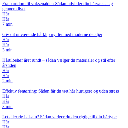
Fra barndom til voksenalder: Sådan udvikler din hårvækst sig
gennem livet
Hår
Hår
7 min
Giv dit nuværende hårklip nyt liv med moderne detaljer
Hår
Hår
3 min
Hårtilbehør året rundt – sådan vælger du materialer og stil efter
årstiden
Hår
Hår
2 min
Effektiv føntørring: Sådan får du tørt hår hurtigere og uden stress
Hår
Hår
3 min
Let eller rig balsam? Sådan vælger du den rigtige til din hårtype
Hår
Hår