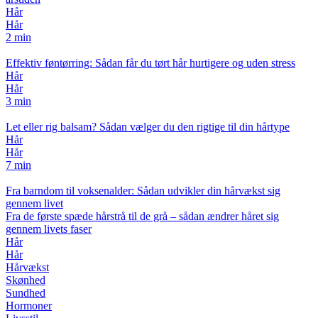
Hår
Hår
2 min
Effektiv føntørring: Sådan får du tørt hår hurtigere og uden stress
Hår
Hår
3 min
Let eller rig balsam? Sådan vælger du den rigtige til din hårtype
Hår
Hår
7 min
Fra barndom til voksenalder: Sådan udvikler din hårvækst sig
gennem livet
Fra de første spæde hårstrå til de grå – sådan ændrer håret sig
gennem livets faser
Hår
Hår
Hårvækst
Skønhed
Sundhed
Hormoner