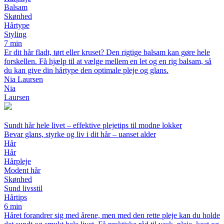
Balsam
Skønhed
Hårtype
Styling
7 min
Er dit hår fladt, tørt eller kruset? Den rigtige balsam kan gøre hele
forskellen. Få hjælp til at vælge mellem en let og en rig balsam, så
du kan give din hårtype den optimale pleje og glans.
Nia Laursen
Nia
Laursen
Sundt hår hele livet – effektive plejetips til modne lokker
Bevar glans, styrke og liv i dit hår – uanset alder
Hår
Hår
Hårpleje
Modent hår
Skønhed
Sund livsstil
Hårtips
6 min
Håret forandrer sig med årene, men med den rette pleje kan du holde