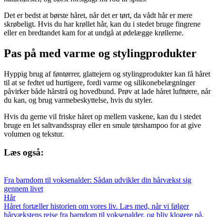
Det er bedst at børste håret, når det er tørt, da vådt hår er mere
skrøbeligt. Hvis du har krøllet hår, kan du i stedet bruge fingrene
eller en bredtandet kam for at undgå at ødelægge krøllerne.
Pas på med varme og stylingprodukter
Hyppig brug af føntørrer, glattejern og stylingprodukter kan få håret
til at se fedtet ud hurtigere, fordi varme og silikonebelægninger
påvirker både hårstrå og hovedbund. Prøv at lade håret lufttørre, når
du kan, og brug varmebeskyttelse, hvis du styler.
Hvis du gerne vil friske håret op mellem vaskene, kan du i stedet
bruge en let saltvandsspray eller en smule tørshampoo for at give
volumen og tekstur.
Læs også:
Fra barndom til voksenalder: Sådan udvikler din hårvækst sig
gennem livet
Hår
Håret fortæller historien om vores liv. Læs med, når vi følger
hårvækstens rejse fra barndom til voksenalder, og bliv klogere på,