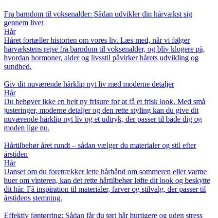
Fra barndom til voksenalder: Sådan udvikler din hårvækst sig
gennem livet
Hår
Håret fortæller historien om vores liv. Læs med, når vi følger
hårvækstens rejse fra barndom til voksenalder, og bliv klogere på,
hvordan hormoner, alder og livsstil påvirker hårets udvikling og
sundhed.
Giv dit nuværende hårklip nyt liv med moderne detaljer
Hår
Du behøver ikke en helt ny frisure for at få et frisk look. Med små
justeringer, moderne detaljer og den rette styling kan du give dit
nuværende hårklip nyt liv og et udtryk, der passer til både dig og
moden lige nu.
Hårtilbehør året rundt – sådan vælger du materialer og stil efter
årstiden
Hår
Uanset om du foretrækker lette hårbånd om sommeren eller varme
huer om vinteren, kan det rette hårtilbehør løfte dit look og beskytte
dit hår. Få inspiration til materialer, farver og stilvalg, der passer til
årstidens stemning.
Effektiv føntørring: Sådan får du tørt hår hurtigere og uden stress