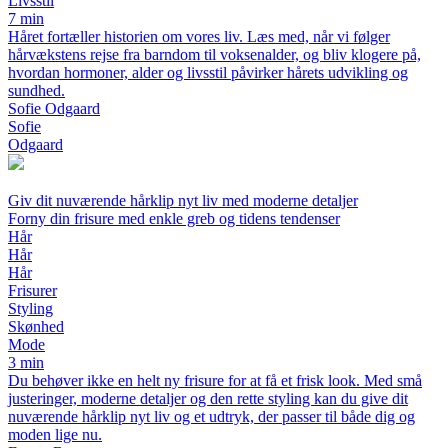
Livsstil
7 min
Håret fortæller historien om vores liv. Læs med, når vi følger
hårvækstens rejse fra barndom til voksenalder, og bliv klogere på,
hvordan hormoner, alder og livsstil påvirker hårets udvikling og
sundhed.
Sofie Odgaard
Sofie
Odgaard
Giv dit nuværende hårklip nyt liv med moderne detaljer
Forny din frisure med enkle greb og tidens tendenser
Hår
Hår
Hår
Frisurer
Styling
Skønhed
Mode
3 min
Du behøver ikke en helt ny frisure for at få et frisk look. Med små
justeringer, moderne detaljer og den rette styling kan du give dit
nuværende hårklip nyt liv og et udtryk, der passer til både dig og
moden lige nu.