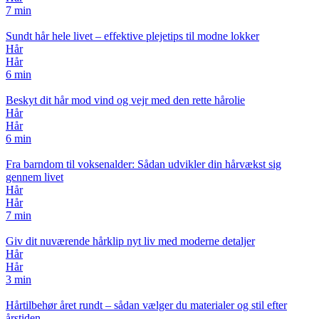
7 min
Sundt hår hele livet – effektive plejetips til modne lokker
Hår
Hår
6 min
Beskyt dit hår mod vind og vejr med den rette hårolie
Hår
Hår
6 min
Fra barndom til voksenalder: Sådan udvikler din hårvækst sig
gennem livet
Hår
Hår
7 min
Giv dit nuværende hårklip nyt liv med moderne detaljer
Hår
Hår
3 min
Hårtilbehør året rundt – sådan vælger du materialer og stil efter
årstiden