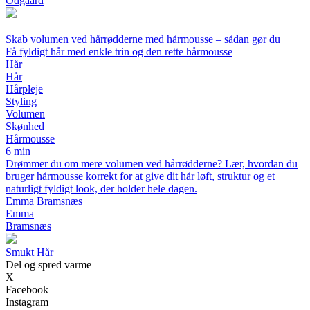
Odgaard
Skab volumen ved hårrødderne med hårmousse – sådan gør du
Få fyldigt hår med enkle trin og den rette hårmousse
Hår
Hår
Hårpleje
Styling
Volumen
Skønhed
Hårmousse
6 min
Drømmer du om mere volumen ved hårrødderne? Lær, hvordan du
bruger hårmousse korrekt for at give dit hår løft, struktur og et
naturligt fyldigt look, der holder hele dagen.
Emma Bramsnæs
Emma
Bramsnæs
Smukt Hår
Del og spred varme
X
Facebook
Instagram