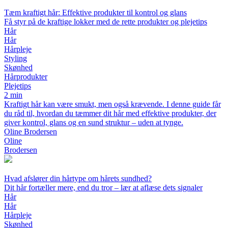
Tæm kraftigt hår: Effektive produkter til kontrol og glans
Få styr på de kraftige lokker med de rette produkter og plejetips
Hår
Hår
Hårpleje
Styling
Skønhed
Hårprodukter
Plejetips
2 min
Kraftigt hår kan være smukt, men også krævende. I denne guide får
du råd til, hvordan du tæmmer dit hår med effektive produkter, der
giver kontrol, glans og en sund struktur – uden at tynge.
Oline Brodersen
Oline
Brodersen
Hvad afslører din hårtype om hårets sundhed?
Dit hår fortæller mere, end du tror – lær at aflæse dets signaler
Hår
Hår
Hårpleje
Skønhed