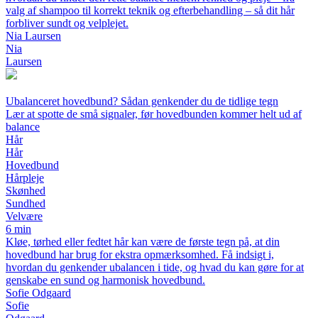
valg af shampoo til korrekt teknik og efterbehandling – så dit hår
forbliver sundt og velplejet.
Nia Laursen
Nia
Laursen
Ubalanceret hovedbund? Sådan genkender du de tidlige tegn
Lær at spotte de små signaler, før hovedbunden kommer helt ud af
balance
Hår
Hår
Hovedbund
Hårpleje
Skønhed
Sundhed
Velvære
6 min
Kløe, tørhed eller fedtet hår kan være de første tegn på, at din
hovedbund har brug for ekstra opmærksomhed. Få indsigt i,
hvordan du genkender ubalancen i tide, og hvad du kan gøre for at
genskabe en sund og harmonisk hovedbund.
Sofie Odgaard
Sofie