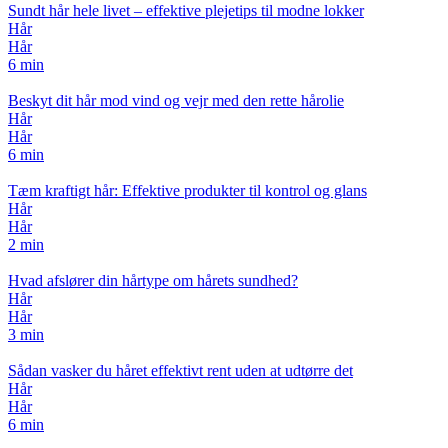
Sundt hår hele livet – effektive plejetips til modne lokker
Hår
Hår
6 min
Beskyt dit hår mod vind og vejr med den rette hårolie
Hår
Hår
6 min
Tæm kraftigt hår: Effektive produkter til kontrol og glans
Hår
Hår
2 min
Hvad afslører din hårtype om hårets sundhed?
Hår
Hår
3 min
Sådan vasker du håret effektivt rent uden at udtørre det
Hår
Hår
6 min