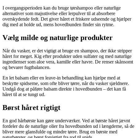
I overgangsperioden kan du bruge tørshampoo eller naturlige
alternativer som majsstivelse eller lerpulver til at absorbere
overskydende fedt. Det giver håret et friskere udseende og hjælper
dig med at holde ud, mens hovedbunden finder sin rytme.
Vælg milde og naturlige produkter
Når du vasker, er det vigtigt at bruge en shampoo, der ikke stripper
håret for meget. Kig efter produkter uden sulfater og med naturlige
ingredienser som aloe vera, kamille eller havre. De renser skånsomt
og bevarer fugtbalancen.
En let balsam eller en leave-in behandling kan hjælpe med at
beskytte spidserne, som ofte bliver tørre, når du vasker sjældnere.
Undgå dog at påføre balsam direkte i hovedbunden – det kan få
håret til at se tungt ud.
Børst håret rigtigt
En god hårbørste kan gøre underværker. Ved at børste håret jævnt
fordeler du de naturlige olier fra hovedbunden ud i længderne, så de
bliver mere glansfulde og mindre tørre. Brug en børste med
naturbørster, og børst forsigtigt fra rod til spids.