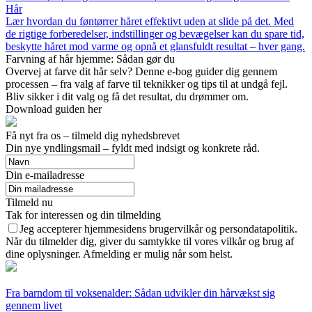
Hår
Lær hvordan du føntørrer håret effektivt uden at slide på det. Med
de rigtige forberedelser, indstillinger og bevægelser kan du spare tid,
beskytte håret mod varme og opnå et glansfuldt resultat – hver gang.
Farvning af hår hjemme: Sådan gør du
Overvej at farve dit hår selv? Denne e-bog guider dig gennem
processen – fra valg af farve til teknikker og tips til at undgå fejl.
Bliv sikker i dit valg og få det resultat, du drømmer om.
Download guiden her
Få nyt fra os – tilmeld dig nyhedsbrevet
Din nye yndlingsmail – fyldt med indsigt og konkrete råd.
Din e-mailadresse
Tilmeld nu
Tak for interessen og din tilmelding
Jeg accepterer hjemmesidens brugervilkår og persondatapolitik.
Når du tilmelder dig, giver du samtykke til vores vilkår og brug af
dine oplysninger. Afmelding er mulig når som helst.
Fra barndom til voksenalder: Sådan udvikler din hårvækst sig
gennem livet