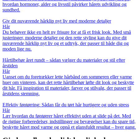
hvordan hormoner, alder og livsstil påvirker hårets udvikling og
sundhed.
Giv dit nuværende hårklip nyt liv med moderne detaljer
Hår
Du behøver ikke en helt ny frisure for at få et frisk look. Med små
justeringer, moderne detaljer og den rette styling kan du give dit
nuværende hårklip nyt liv og et udtryk, der passer til både dig og
moden lige nu.
Hårtilbehør året rundt – sådan vælger du materialer og stil efter
årstiden
Hår
Uanset om du foretrækker lette hårbånd om sommeren eller varme
huer om vinteren, kan det rette hårtilbehør løfte dit look og beskytte
dit hår. Få inspiration til materialer, farver og stilvalg, der passer til
årstidens stemning.
Effektiv føntørring: Sådan får du tørt hår hurtigere og uden stress
Hår
Lær hvordan du føntørrer håret effektivt uden at slide på det. Med
de rigtige forberedelser, indstillinger og bevægelser kan du spare tid,
beskytte håret mod varme og opnå et glansfuldt resultat – hver gang.