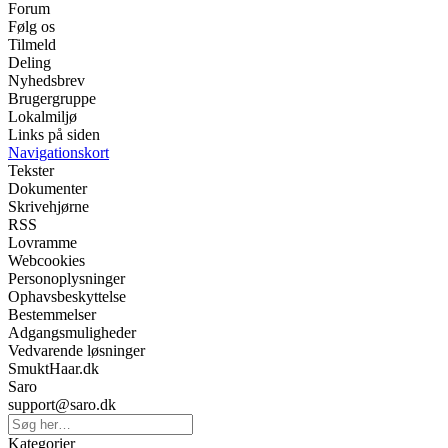
Forum
Følg os
Tilmeld
Deling
Nyhedsbrev
Brugergruppe
Lokalmiljø
Links på siden
Navigationskort
Tekster
Dokumenter
Skrivehjørne
RSS
Lovramme
Webcookies
Personoplysninger
Ophavsbeskyttelse
Bestemmelser
Adgangsmuligheder
Vedvarende løsninger
SmuktHaar.dk
Saro
support@saro.dk
Kategorier