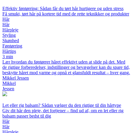
Effektiv føntørring: Sådan får du tørt hår hurtigere og uden stress
Få smukt, tørt hår på kortere tid med de rette teknikker og produkter
Hår
Hår
Hårpleje
Styling
Skønhed
Føntørring
Hårtips
3 min
Lær hvordan du føntørrer håret effektivt uden at slide på det. Med
de rigtige forberedelser, indstillinger og bevægelser kan du spare tid,
beskytte håret mod varme og opnå et glansfuldt resultat – hver gang.
Mikkel Jessen
Mikkel
Jessen
Let eller rig balsam? Sådan vælger du den rigtige til din hårtype
Giv dit hår den pleje, det fortjener – find ud af, om en let eller rig
balsam passer bedst til dig
Hår
Hår
Hårpleje