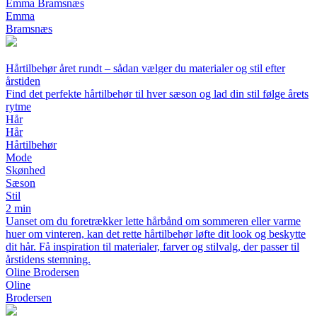
Emma Bramsnæs
Emma
Bramsnæs
Hårtilbehør året rundt – sådan vælger du materialer og stil efter
årstiden
Find det perfekte hårtilbehør til hver sæson og lad din stil følge årets
rytme
Hår
Hår
Hårtilbehør
Mode
Skønhed
Sæson
Stil
2 min
Uanset om du foretrækker lette hårbånd om sommeren eller varme
huer om vinteren, kan det rette hårtilbehør løfte dit look og beskytte
dit hår. Få inspiration til materialer, farver og stilvalg, der passer til
årstidens stemning.
Oline Brodersen
Oline
Brodersen