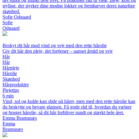
det sundt og smukt hele livet. Få praktiske råd til vask, pleje, kost og
styling, der styrker dine modne lokker og fremhæver deres naturlige
skønhed.
Sofie Odgaard
Sofie
Odgaard
Beskyt dit hår mod vind og vejr med den rette hårolie
Giv dit hår den pleje, det fortjener – uanset årstid og vejr
Hår
Hår
Hårpleje
Hårolie
Skønhed
Hårprodukter
Plejetips
6 min
Vind, sol og kulde kan slide på håret, men med den rette hårolie kan
du beskytte og bevare glansen. Få gode råd til, hvordan du vælger
og bruger hårolie, så dit hår forbliver sundt og stærkt hele året.
Emma Bramsnæs
Emma
Bramsnæs