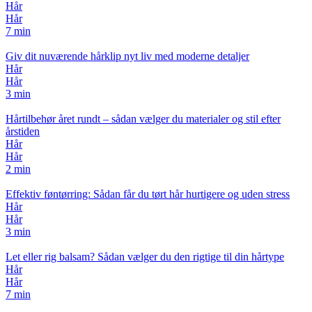
Hår
Hår
7 min
Giv dit nuværende hårklip nyt liv med moderne detaljer
Hår
Hår
3 min
Hårtilbehør året rundt – sådan vælger du materialer og stil efter
årstiden
Hår
Hår
2 min
Effektiv føntørring: Sådan får du tørt hår hurtigere og uden stress
Hår
Hår
3 min
Let eller rig balsam? Sådan vælger du den rigtige til din hårtype
Hår
Hår
7 min