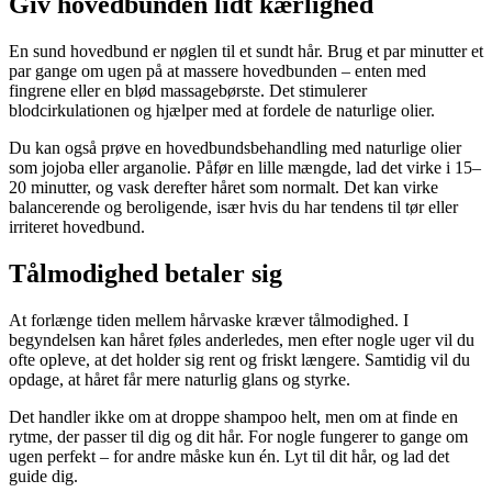
Giv hovedbunden lidt kærlighed
En sund hovedbund er nøglen til et sundt hår. Brug et par minutter et
par gange om ugen på at massere hovedbunden – enten med
fingrene eller en blød massagebørste. Det stimulerer
blodcirkulationen og hjælper med at fordele de naturlige olier.
Du kan også prøve en hovedbundsbehandling med naturlige olier
som jojoba eller arganolie. Påfør en lille mængde, lad det virke i 15–
20 minutter, og vask derefter håret som normalt. Det kan virke
balancerende og beroligende, især hvis du har tendens til tør eller
irriteret hovedbund.
Tålmodighed betaler sig
At forlænge tiden mellem hårvaske kræver tålmodighed. I
begyndelsen kan håret føles anderledes, men efter nogle uger vil du
ofte opleve, at det holder sig rent og friskt længere. Samtidig vil du
opdage, at håret får mere naturlig glans og styrke.
Det handler ikke om at droppe shampoo helt, men om at finde en
rytme, der passer til dig og dit hår. For nogle fungerer to gange om
ugen perfekt – for andre måske kun én. Lyt til dit hår, og lad det
guide dig.