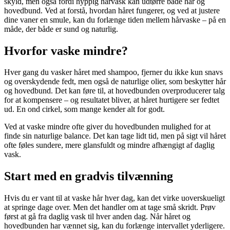
skyld, men også fordi hyppig hårvask kan udtørre både hår og
hovedbund. Ved at forstå, hvordan håret fungerer, og ved at justere
dine vaner en smule, kan du forlænge tiden mellem hårvaske – på en
måde, der både er sund og naturlig.
Hvorfor vaske mindre?
Hver gang du vasker håret med shampoo, fjerner du ikke kun snavs
og overskydende fedt, men også de naturlige olier, som beskytter hår
og hovedbund. Det kan føre til, at hovedbunden overproducerer talg
for at kompensere – og resultatet bliver, at håret hurtigere ser fedtet
ud. En ond cirkel, som mange kender alt for godt.
Ved at vaske mindre ofte giver du hovedbunden mulighed for at
finde sin naturlige balance. Det kan tage lidt tid, men på sigt vil håret
ofte føles sundere, mere glansfuldt og mindre afhængigt af daglig
vask.
Start med en gradvis tilvænning
Hvis du er vant til at vaske hår hver dag, kan det virke uoverskueligt
at springe dage over. Men det handler om at tage små skridt. Prøv
først at gå fra daglig vask til hver anden dag. Når håret og
hovedbunden har vænnet sig, kan du forlænge intervallet yderligere.